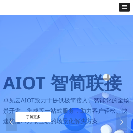
AIOT 智简联接
短信API
卓见云AIOT致力于提供极简接入、智能化的全场
短信API服务支持全球各地区以及各种不同场景
景开发、集成等一站式服务，助力客户轻松、快
的推广群发，帮助企业提升品牌影响和推动业务
了解更多
速构建AI万物互联的场景化解决方案
넳
넲
发展