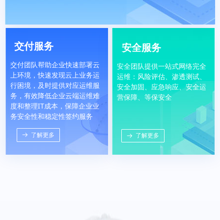
交付服务
安全服务
交付
团队帮助企业快速部署云
安全团队提供一站式网络完全
上环境，快速发现云上业务运
运维：风险评估、渗透测试、
行困境，及时提供对应运维服
安全加固、应急响应、安全运
务，有效降低企业云端运维难
营保障、等保安全
度和整理IT成本，保障企业业
务安全性和稳定性签约服务
뀠
了解更多
了解更多
뀠