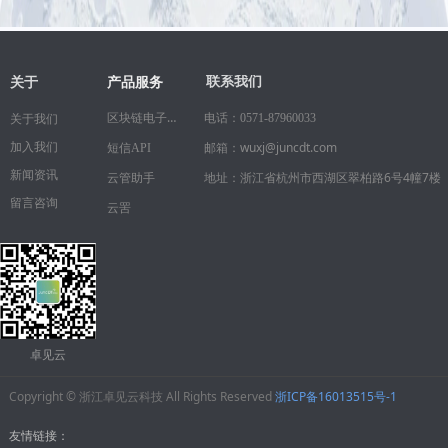
关于
联系我们
产品服务
区块链电子合同
电话：
0571-87960033
关于我们
邮箱：wuxj@juncdt.com
加入我们
短信API
新闻资讯
地址：浙江省杭州市西湖区翠柏路6号4幢7楼
云管助手
留言咨询
云罟
卓见云
Copyright © 浙江卓见云科技 All Rights Reserved
浙ICP备16013515号-1
友情链接：