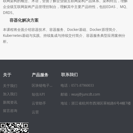
联网架构的概念、术语，全面了解企业级互联网架构产品体系、架构特点，理解
企业级互联网架构产品管理控制台，理解其中主要产品特性，包括EDAS 、MQ、
DRDS。
容器化解决方案
本课程将全面介绍容器技术、容器服务、Docker基础、Docker原理简介、
Kubernetes基础与实践、持续集成与持续交付简介、容器服务典型应用案例分
析。
关于
联系我们
产品服务
区块链电子合同
电话：
0571-87960033
关于我们
邮箱：wuxj@juncdt.com
加入我们
短信API
新闻资讯
地址：浙江省杭州市西湖区翠柏路6号4幢7楼
云管助手
留言咨询
云罟